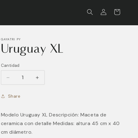
Iniciar
Carrito
sesión
GAYATRI PY
Uruguay XL
Cantidad
Reducir
Aumentar
cantidad
cantidad
para
para
Share
Uruguay
Uruguay
XL
XL
Modelo Uruguay XL Descripción: Maceta de
ceramica con detalle Medidas: altura 45 cm x 40
cm diámetro.