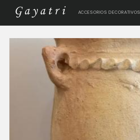
Ir
directamente
ACCESORIOS DECORATIVO
al contenido
Ir
directamente
a la
información
del producto