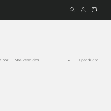
Iniciar
Carrito
sesión
 por:
1 producto