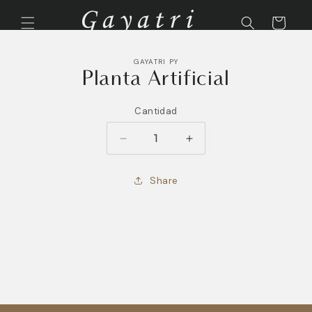
Ir
directamente
Carrito
al contenido
Ir
directamente
GAYATRI PY
a la
Planta Artificial
información
del producto
Cantidad
Reducir
Aumentar
cantidad
cantidad
para
para
Share
Planta
Planta
Artificial
Artificial