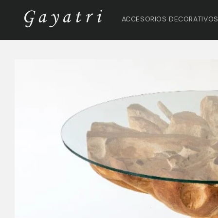
Ir
directamente
ACCESORIOS DECORATIVO
al contenido
Ir
directamente
a la
información
del producto