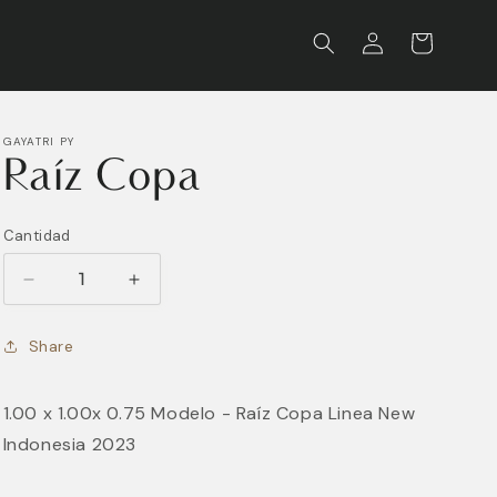
Iniciar
Carrito
sesión
GAYATRI PY
Raíz Copa
Cantidad
Reducir
Aumentar
cantidad
cantidad
para
para
Share
Raíz
Raíz
Copa
Copa
1.00 x 1.00x 0.75 Modelo - Raíz Copa Linea New
Indonesia 2023