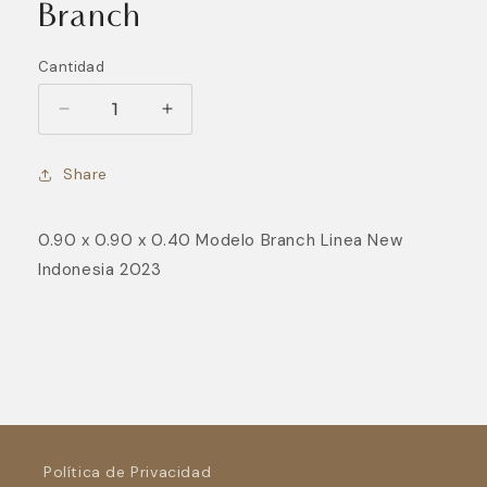
modal
Branch
Cantidad
Reducir
Aumentar
cantidad
cantidad
para
para
Share
Branch
Branch
0.90 x 0.90 x 0.40 Modelo Branch Linea New
Indonesia 2023
Política de Privacidad