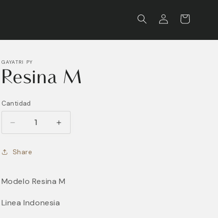
Iniciar
Carrito
sesión
GAYATRI PY
Resina M
Cantidad
Reducir
Aumentar
cantidad
cantidad
para
para
Share
Resina
Resina
M
M
Modelo Resina M
Linea Indonesia