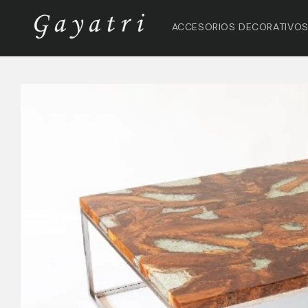
Ir
directamente
ACCESORIOS DECORATIVO
al contenido
Ir
directamente
a la
información
del producto