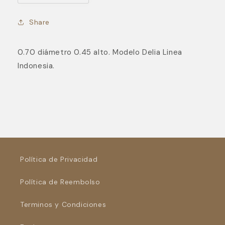
cantidad
cantidad
para
para
Share
Delia
Delia
0.70 diámetro 0.45 alto. Modelo Delia Linea
Indonesia.
Política de Privacidad
Política de Reembolso
Terminos y Condiciones