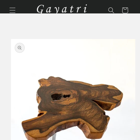
Ir
directamente
Carrito
al contenido
Ir
directamente
a la
información
del producto