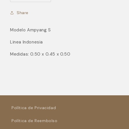
cantidad
cantidad
para
para
Share
Ampyang
Ampyang
S
S
Modelo Ampyang S
Linea Indonesia
Medidas: 0.50 x 0.45 x 0.50
Política de Privacidad
Política de Reembolso