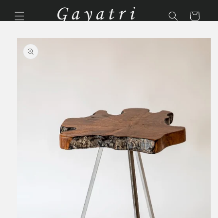
Ir
directamente
Carrito
al contenido
Ir
directamente
a la
información
del producto