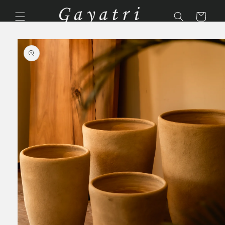
Ir
directamente
Carrito
al contenido
Ir
directamente
a la
información
del producto