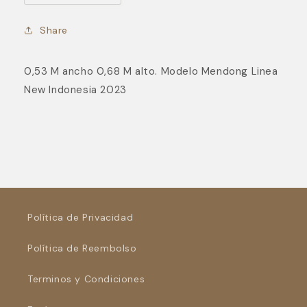
cantidad
cantidad
para
para
Share
Mendong
Mendong
0,53 M ancho 0,68 M alto. Modelo Mendong Linea
New Indonesia 2023
Política de Privacidad
Política de Reembolso
Terminos y Condiciones