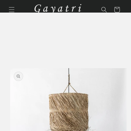
Ir
directamente
Carrito
al contenido
Ir
directamente
a la
información
del producto