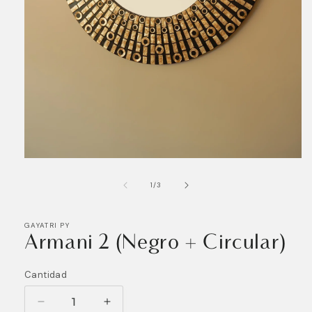
Abrir
elemento
multimedia
de
1
/
3
1
en
una
ventana
GAYATRI PY
modal
Armani 2 (Negro + Circular)
Cantidad
Reducir
Aumentar