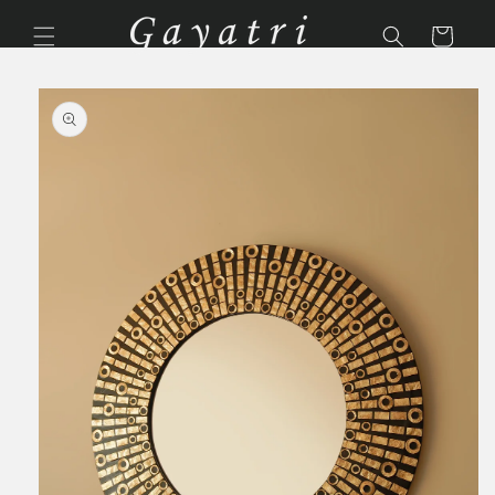
Ir
directamente
Carrito
al contenido
Ir
directamente
a la
información
del producto