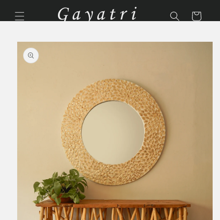
Ir
directamente
Carrito
al contenido
Ir
directamente
a la
información
del producto